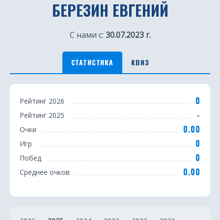
БЕРЕЗИН ЕВГЕНИЙ
С нами с:
30.07.2023 г.
СТАТИСТИКА
КВИЗ
С
0
Рейтинг 2026
т
-
Рейтинг 2025
а
0.00
Очки
т
0
Игр
0
Побед
и
0.00
Среднее очков
с
т
и