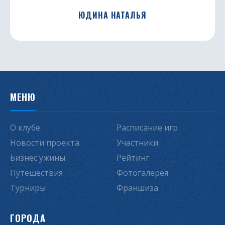
ЮДИНА НАТАЛЬЯ
МЕНЮ
О клубе
Расписание игр
Новости проекта
Участники
Бизнес ужины
Рейтинг
Путешествия
Фотогалерея
Турниры
Франшиза
ГОРОДА