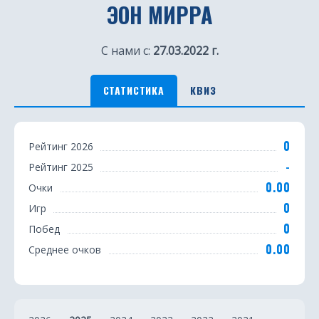
ЭОН МИРРА
С нами с:
27.03.2022 г.
СТАТИСТИКА
КВИЗ
С
0
Рейтинг 2026
т
-
Рейтинг 2025
а
0.00
Очки
т
0
Игр
0
Побед
и
0.00
Среднее очков
с
т
и