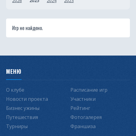
2026
2025
2024
2023
Игр не найдено.
МЕНЮ
О клубе
Расписание игр
Новости проекта
Участники
Бизнес ужины
Рейтинг
Путешествия
Фотогалерея
Турниры
Франшиза