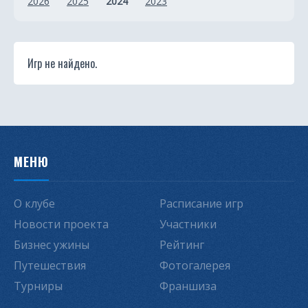
2026
2025
2024
2023
Игр не найдено.
МЕНЮ
О клубе
Расписание игр
Новости проекта
Участники
Бизнес ужины
Рейтинг
Путешествия
Фотогалерея
Турниры
Франшиза