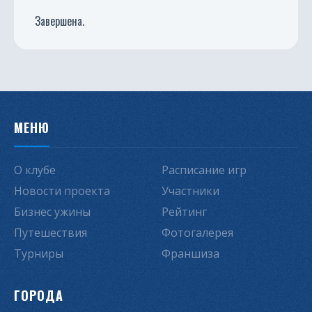
Завершена.
МЕНЮ
О клубе
Расписание игр
Новости проекта
Участники
Бизнес ужины
Рейтинг
Путешествия
Фотогалерея
Турниры
Франшиза
ГОРОДА